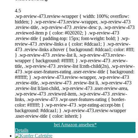
4.5
.wp-review-473.review-wrapper { width: 100%; overflow:
hidden; } .wp-review-473.review-wrapper, .wp-review-473
.review-title, .wp-review-473 .review-desc p, .wp-review-473
.reviewed-item p { color: #020202; } .wp-review-473
.review-title { padding-top: 15px; font-weight: bold; } .wp-
review-473 .review-links a { color: #ddcaa1; } .wp-review-
473 .review-links a:hover { background: #ddcaa1; color: #fff;
} .wp-review-473 .review-list li, .wp-review-473.review-
wrapper { background: #ffffff; } .wp-review-473 .review-
title, .wp-review-473 .review-list li:nth-child(2n), .wp-review-
473 .wpr-user-features-rating .user-review-title { background:
#ffffff; } .wp-review-473.review-wrapper, .wp-review-473
.review-title, .wp-review-473 .review-list li, .wp-review-473
.review-list li:last-child, .wp-review-473 .user-review-area,
.wp-review-473 .reviewed-item, .wp-review-473 .review-
links, .wp-review-473 .wpr-user-features-rating { border-
color: #ffffff; } .wp-review-473 .wpr-rating-accept-btn {
background: #ddcaa1; } .wp-review-473.review-wrapper
.user-review-title { color: inherit; }
bei Amazon ansehen*
Details