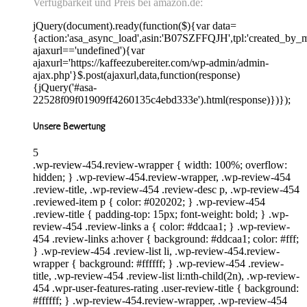
Verfügbarkeit und Preis bei amazon.de:
jQuery(document).ready(function($){var data=
{action:'asa_async_load',asin:'B07SZFFQJH',tpl:'created_by_m
ajaxurl=='undefined'){var
ajaxurl='https://kaffeezubereiter.com/wp-admin/admin-
ajax.php'}$.post(ajaxurl,data,function(response)
{jQuery('#asa-
22528f09f01909ff4260135c4ebd333e').html(response)})});
Unsere Bewertung
5
.wp-review-454.review-wrapper { width: 100%; overflow:
hidden; } .wp-review-454.review-wrapper, .wp-review-454
.review-title, .wp-review-454 .review-desc p, .wp-review-454
.reviewed-item p { color: #020202; } .wp-review-454
.review-title { padding-top: 15px; font-weight: bold; } .wp-
review-454 .review-links a { color: #ddcaa1; } .wp-review-
454 .review-links a:hover { background: #ddcaa1; color: #fff;
} .wp-review-454 .review-list li, .wp-review-454.review-
wrapper { background: #ffffff; } .wp-review-454 .review-
title, .wp-review-454 .review-list li:nth-child(2n), .wp-review-
454 .wpr-user-features-rating .user-review-title { background:
#ffffff; } .wp-review-454.review-wrapper, .wp-review-454