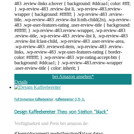
483 .review-links a:hover { background: #ddcaa1; color: #fff;
} .wp-review-483 .review-list li, .wp-review-483.review-
wrapper { background: #ffffff; } .wp-review-483 .review-
title, .wp-review-483 .review-list li:nth-child(2n), .wp-review-
483 .wpr-user-features-rating .user-review-title { background:
#ffffff; } .wp-review-483.review-wrapper, .wp-review-483
.review-title, .wp-review-483 .review-list li, .wp-review-483
.review-list li:last-child, .wp-review-483 .user-review-area,
.wp-review-483 .reviewed-item, .wp-review-483 .review-
links, .wp-review-483 .wpr-user-features-rating { border-
color: #ffffff; } .wp-review-483 .wpr-rating-accept-btn {
background: #ddcaa1; } .wp-review-483.review-wrapper
.user-review-title { color: inherit; }
bei Amazon ansehen*
Details
Full Immersion Kaffeebereiter
,
Kaffeebereiter 0,75-1L
Design Kaffeebereiter Theo von Stelton *black*
Verfügbarkeit und Preis bei amazon.de:
jQuery(document).ready(function($){var data=