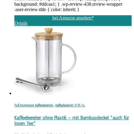
background: #ddcaa1; } .wp-review-438.review-wrapper
.user-review-title { color: inherit; }
bei Amazon ansehen*
Details
Full Immersion Kaffeebereiter
,
Kaffeebereiter 0,75-1L
Kaffeebereiter ohne Plastik – mit Bambusdeckel *auch für
losen Tee*