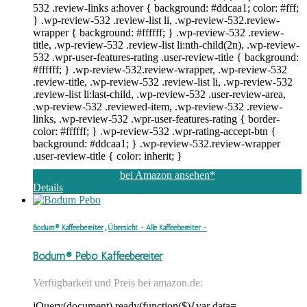
532 .review-links a:hover { background: #ddcaa1; color: #fff;
} .wp-review-532 .review-list li, .wp-review-532.review-
wrapper { background: #ffffff; } .wp-review-532 .review-
title, .wp-review-532 .review-list li:nth-child(2n), .wp-review-
532 .wpr-user-features-rating .user-review-title { background:
#ffffff; } .wp-review-532.review-wrapper, .wp-review-532
.review-title, .wp-review-532 .review-list li, .wp-review-532
.review-list li:last-child, .wp-review-532 .user-review-area,
.wp-review-532 .reviewed-item, .wp-review-532 .review-
links, .wp-review-532 .wpr-user-features-rating { border-
color: #ffffff; } .wp-review-532 .wpr-rating-accept-btn {
background: #ddcaa1; } .wp-review-532.review-wrapper
.user-review-title { color: inherit; }
bei Amazon ansehen*
Details
Bodum® Kaffeebereiter
,
Übersicht - Alle Kaffeebereiter -
Bodum® Pebo Kaffeebereiter
Verfügbarkeit und Preis bei amazon.de:
jQuery(document).ready(function($){var data=