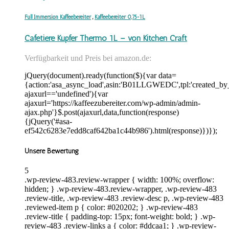
Full Immersion Kaffeebereiter
,
Kaffeebereiter 0,75-1L
Cafetiére Kupfer Thermo 1L – von Kitchen Craft
Verfügbarkeit und Preis bei amazon.de:
jQuery(document).ready(function($){var data=
{action:'asa_async_load',asin:'B01LLGWEDC',tpl:'created_by_
ajaxurl=='undefined'){var
ajaxurl='https://kaffeezubereiter.com/wp-admin/admin-
ajax.php'}$.post(ajaxurl,data,function(response)
{jQuery('#asa-
ef542c6283e7edd8caf642ba1c44b986').html(response)})});
Unsere Bewertung
5
.wp-review-483.review-wrapper { width: 100%; overflow:
hidden; } .wp-review-483.review-wrapper, .wp-review-483
.review-title, .wp-review-483 .review-desc p, .wp-review-483
.reviewed-item p { color: #020202; } .wp-review-483
.review-title { padding-top: 15px; font-weight: bold; } .wp-
review-483 .review-links a { color: #ddcaa1; } .wp-review-