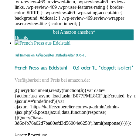
.wp-review-469 .reviewed-item, .wp-review-469 .review-
links, .wp-review-469 .wpr-user-features-rating { border-
color: #ffffff; } .wp-review-469 .wpr-rating-accept-btn {
background: #ddcaa1; } .wp-review-469.review-wrapper
.user-review-title { color: inherit; }
bei Amazon ansehen*
Details
Full Immersion Kaffeebereiter
,
Kaffeebereiter 0,75-1L
French Press aus Edelstahl – 0,6 oder 1L *doppelt isoliert*
Verfügbarkeit und Preis bei amazon.de:
jQuery(document).ready(function($){var data=
{action:'asa_async_load',asin:'B077PML8CF',tpl:'created_by_m
ajaxurl=='undefined'){var
ajaxurl='https://kaffeezubereiter.com/wp-admin/admin-
ajax.php'}$.post(ajaxurl,data,function(response)
{jQuery('#asa-
3d6c4b76a62d7ba80efd3d56004e6258').html(response)})});
Unsere Bewertung