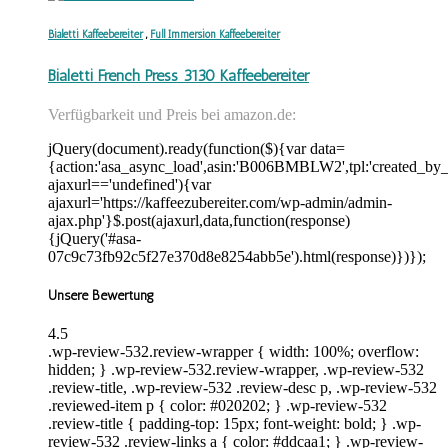
Bialetti Kaffeebereiter
,
Full Immersion Kaffeebereiter
Bialetti French Press 3130 Kaffeebereiter
Verfügbarkeit und Preis bei amazon.de:
jQuery(document).ready(function($){var data=
{action:'asa_async_load',asin:'B006BMBLW2',tpl:'created_by_
ajaxurl=='undefined'){var
ajaxurl='https://kaffeezubereiter.com/wp-admin/admin-
ajax.php'}$.post(ajaxurl,data,function(response)
{jQuery('#asa-
07c9c73fb92c5f27e370d8e8254abb5e').html(response)})});
Unsere Bewertung
4.5
.wp-review-532.review-wrapper { width: 100%; overflow:
hidden; } .wp-review-532.review-wrapper, .wp-review-532
.review-title, .wp-review-532 .review-desc p, .wp-review-532
.reviewed-item p { color: #020202; } .wp-review-532
.review-title { padding-top: 15px; font-weight: bold; } .wp-
review-532 .review-links a { color: #ddcaa1; } .wp-review-