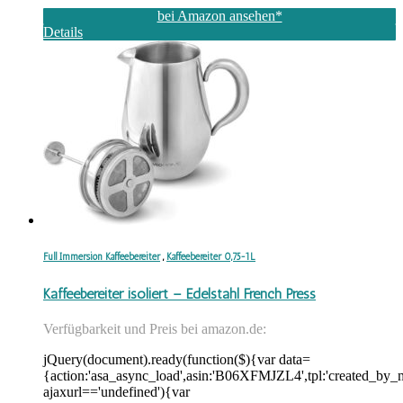
bei Amazon ansehen*
Details
Full Immersion Kaffeebereiter
,
Kaffeebereiter 0,75-1L
Kaffeebereiter isoliert – Edelstahl French Press
Verfügbarkeit und Preis bei amazon.de:
jQuery(document).ready(function($){var data=
{action:'asa_async_load',asin:'B06XFMJZL4',tpl:'created_by_m
ajaxurl=='undefined'){var