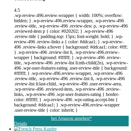
4.5
.wp-review-496.review-wrapper { width: 100%; overflow:
hidden; } .wp-review-496.review-wrapper, .wp-review-496
.review-title, .wp-review-496 .review-desc p, .wp-review-496
.reviewed-item p { color: #020202; } .wp-review-496
.review-title { padding-top: 15px; font-weight: bold; } .wp-
review-496 .review-links a { color: #ddcaa1; } .wp-review-
496 .review-links a:hover { background: #ddcaa1; color: #fff;
} .wp-review-496 .review-list li, .wp-review-496.review-
wrapper { background: #ffffff; } .wp-review-496 .review-
title, .wp-review-496 .review-list li:nth-child(2n), .wp-review-
496 .wpr-user-features-rating .user-review-title { background:
#ffffff; } .wp-review-496.review-wrapper, .wp-review-496
.review-title, .wp-review-496 .review-list li, .wp-review-496
.review-list li:last-child, .wp-review-496 .user-review-area,
.wp-review-496 .reviewed-item, .wp-review-496 .review-
links, .wp-review-496 .wpr-user-features-rating { border-
color: #ffffff; } .wp-review-496 .wpr-rating-accept-btn {
background: #ddcaa1; } .wp-review-496.review-wrapper
.user-review-title { color: inherit; }
bei Amazon ansehen*
Details