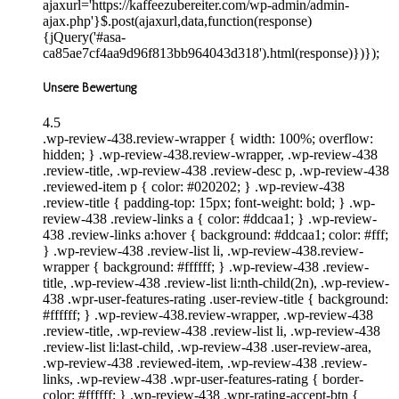
ajaxurl='https://kaffeezubereiter.com/wp-admin/admin-
ajax.php'}$.post(ajaxurl,data,function(response)
{jQuery('#asa-
ca85ae7cf4aa9d96f813bb964043d318').html(response)})});
Unsere Bewertung
4.5
.wp-review-438.review-wrapper { width: 100%; overflow:
hidden; } .wp-review-438.review-wrapper, .wp-review-438
.review-title, .wp-review-438 .review-desc p, .wp-review-438
.reviewed-item p { color: #020202; } .wp-review-438
.review-title { padding-top: 15px; font-weight: bold; } .wp-
review-438 .review-links a { color: #ddcaa1; } .wp-review-
438 .review-links a:hover { background: #ddcaa1; color: #fff;
} .wp-review-438 .review-list li, .wp-review-438.review-
wrapper { background: #ffffff; } .wp-review-438 .review-
title, .wp-review-438 .review-list li:nth-child(2n), .wp-review-
438 .wpr-user-features-rating .user-review-title { background:
#ffffff; } .wp-review-438.review-wrapper, .wp-review-438
.review-title, .wp-review-438 .review-list li, .wp-review-438
.review-list li:last-child, .wp-review-438 .user-review-area,
.wp-review-438 .reviewed-item, .wp-review-438 .review-
links, .wp-review-438 .wpr-user-features-rating { border-
color: #ffffff; } .wp-review-438 .wpr-rating-accept-btn {