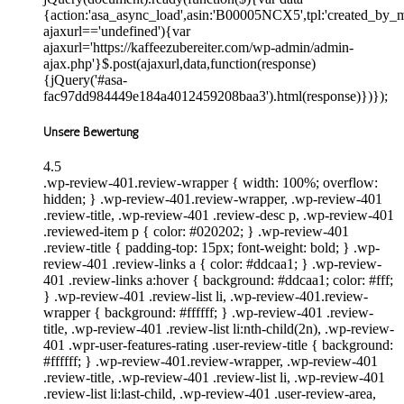
{action:'asa_async_load',asin:'B00005NCX5',tpl:'created_by_m
ajaxurl=='undefined'){var
ajaxurl='https://kaffeezubereiter.com/wp-admin/admin-
ajax.php'}$.post(ajaxurl,data,function(response)
{jQuery('#asa-
fac97dd984449e184a4012459208baa3').html(response)})});
Unsere Bewertung
4.5
.wp-review-401.review-wrapper { width: 100%; overflow:
hidden; } .wp-review-401.review-wrapper, .wp-review-401
.review-title, .wp-review-401 .review-desc p, .wp-review-401
.reviewed-item p { color: #020202; } .wp-review-401
.review-title { padding-top: 15px; font-weight: bold; } .wp-
review-401 .review-links a { color: #ddcaa1; } .wp-review-
401 .review-links a:hover { background: #ddcaa1; color: #fff;
} .wp-review-401 .review-list li, .wp-review-401.review-
wrapper { background: #ffffff; } .wp-review-401 .review-
title, .wp-review-401 .review-list li:nth-child(2n), .wp-review-
401 .wpr-user-features-rating .user-review-title { background:
#ffffff; } .wp-review-401.review-wrapper, .wp-review-401
.review-title, .wp-review-401 .review-list li, .wp-review-401
.review-list li:last-child, .wp-review-401 .user-review-area,