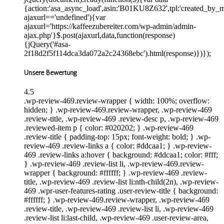
{action:'asa_async_load',asin:'B01KU8Z632',tpl:'created_by_m
ajaxurl=='undefined'){var
ajaxurl='https://kaffeezubereiter.com/wp-admin/admin-
ajax.php'}$.post(ajaxurl,data,function(response)
{jQuery('#asa-
2f18d2f5f114dca3da072a2c24368ebc').html(response)})});
Unsere Bewertung
4.5
.wp-review-469.review-wrapper { width: 100%; overflow:
hidden; } .wp-review-469.review-wrapper, .wp-review-469
.review-title, .wp-review-469 .review-desc p, .wp-review-469
.reviewed-item p { color: #020202; } .wp-review-469
.review-title { padding-top: 15px; font-weight: bold; } .wp-
review-469 .review-links a { color: #ddcaa1; } .wp-review-
469 .review-links a:hover { background: #ddcaa1; color: #fff;
} .wp-review-469 .review-list li, .wp-review-469.review-
wrapper { background: #ffffff; } .wp-review-469 .review-
title, .wp-review-469 .review-list li:nth-child(2n), .wp-review-
469 .wpr-user-features-rating .user-review-title { background:
#ffffff; } .wp-review-469.review-wrapper, .wp-review-469
.review-title, .wp-review-469 .review-list li, .wp-review-469
.review-list li:last-child, .wp-review-469 .user-review-area,