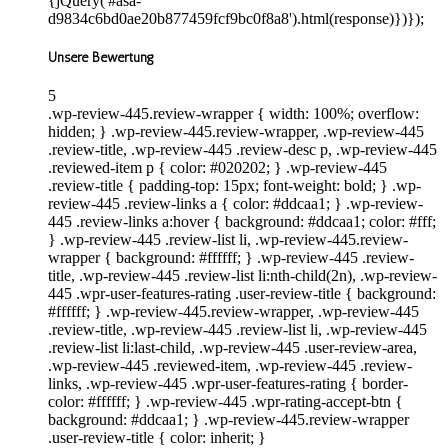
{jQuery('#asa-
d9834c6bd0ae20b877459fcf9bc0f8a8').html(response)})});
Unsere Bewertung
5
.wp-review-445.review-wrapper { width: 100%; overflow:
hidden; } .wp-review-445.review-wrapper, .wp-review-445
.review-title, .wp-review-445 .review-desc p, .wp-review-445
.reviewed-item p { color: #020202; } .wp-review-445
.review-title { padding-top: 15px; font-weight: bold; } .wp-
review-445 .review-links a { color: #ddcaa1; } .wp-review-
445 .review-links a:hover { background: #ddcaa1; color: #fff;
} .wp-review-445 .review-list li, .wp-review-445.review-
wrapper { background: #ffffff; } .wp-review-445 .review-
title, .wp-review-445 .review-list li:nth-child(2n), .wp-review-
445 .wpr-user-features-rating .user-review-title { background:
#ffffff; } .wp-review-445.review-wrapper, .wp-review-445
.review-title, .wp-review-445 .review-list li, .wp-review-445
.review-list li:last-child, .wp-review-445 .user-review-area,
.wp-review-445 .reviewed-item, .wp-review-445 .review-
links, .wp-review-445 .wpr-user-features-rating { border-
color: #ffffff; } .wp-review-445 .wpr-rating-accept-btn {
background: #ddcaa1; } .wp-review-445.review-wrapper
.user-review-title { color: inherit; }