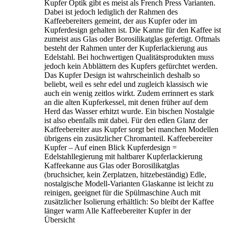
Kupfer Optik gibt es meist als French Press Varianten.
Dabei ist jedoch lediglich der Rahmen des
Kaffeebereiters gemeint, der aus Kupfer oder im
Kupferdesign gehalten ist. Die Kanne für den Kaffee ist
zumeist aus Glas oder Borosilikatglas gefertigt. Oftmals
besteht der Rahmen unter der Kupferlackierung aus
Edelstahl. Bei hochwertigen Qualitätsprodukten muss
jedoch kein Abblättern des Kupfers gefürchtet werden.
Das Kupfer Design ist wahrscheinlich deshalb so
beliebt, weil es sehr edel und zugleich klassisch wie
auch ein wenig zeitlos wirkt. Zudem errinnert es stark
an die alten Kupferkessel, mit denen früher auf dem
Herd das Wasser erhitzt wurde. Ein bischen Nostalgie
ist also ebenfalls mit dabei. Für den edlen Glanz der
Kaffeebereiter aus Kupfer sorgt bei manchen Modellen
übrigens ein zusätzlicher Chromanteil. Kaffeebereiter
Kupfer – Auf einen Blick Kupferdesign =
Edelstahllegierung mit haltbarer Kupferlackierung
Kaffeekanne aus Glas oder Borosilikatglas
(bruchsicher, kein Zerplatzen, hitzebeständig) Edle,
nostalgische Modell-Varianten Glaskanne ist leicht zu
reinigen, geeignet für die Spülmaschine Auch mit
zusätzlicher Isolierung erhältlich: So bleibt der Kaffee
länger warm Alle Kaffeebereiter Kupfer in der
Übersicht