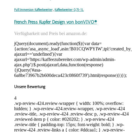
Full Immersion Kaffeebereiter
,
Kaffeebereiter 0,75-1L
French Press Kupfer Design von bonVIVO®
Verfügbarkeit und Preis bei amazon.de:
jQuery(document).ready(function($){var data=
{action:'asa_async_load',asin:'B01CQWPYIW',tpl:'created_by_
ajaxurl=='undefined'){var
ajaxurl='https://kaffeezubereiter.com/wp-admin/admin-
ajax.php'}$.post(ajaxurl,data,function(response)
{jQuery('#asa-
6a8be73967b2b600deca423c0860f739').html(response)})});
Unsere Bewertung
4
.wp-review-424.review-wrapper { width: 100%; overflow:
hidden; } .wp-review-424.review-wrapper, .wp-review-424
.review-title, .wp-review-424 .review-desc p, .wp-review-424
.reviewed-item p { color: #020202; } .wp-review-424
.review-title { padding-top: 15px; font-weight: bold; } .wp-
review-424 .review-links a { color: #ddcaa1; } .wp-review-