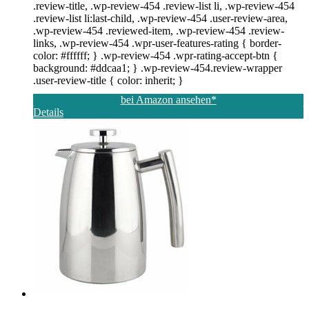
.review-title, .wp-review-454 .review-list li, .wp-review-454
.review-list li:last-child, .wp-review-454 .user-review-area,
.wp-review-454 .reviewed-item, .wp-review-454 .review-
links, .wp-review-454 .wpr-user-features-rating { border-
color: #ffffff; } .wp-review-454 .wpr-rating-accept-btn {
background: #ddcaa1; } .wp-review-454.review-wrapper
.user-review-title { color: inherit; }
bei Amazon ansehen*
Details