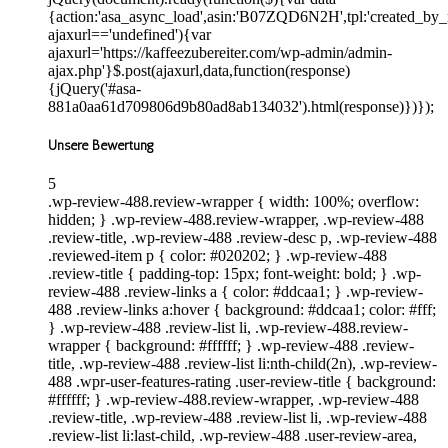
{action:'asa_async_load',asin:'B07ZQD6N2H',tpl:'created_by_
ajaxurl=='undefined'){var
ajaxurl='https://kaffeezubereiter.com/wp-admin/admin-
ajax.php'}$.post(ajaxurl,data,function(response)
{jQuery('#asa-
881a0aa61d709806d9b80ad8ab134032').html(response)})});
Unsere Bewertung
5
.wp-review-488.review-wrapper { width: 100%; overflow:
hidden; } .wp-review-488.review-wrapper, .wp-review-488
.review-title, .wp-review-488 .review-desc p, .wp-review-488
.reviewed-item p { color: #020202; } .wp-review-488
.review-title { padding-top: 15px; font-weight: bold; } .wp-
review-488 .review-links a { color: #ddcaa1; } .wp-review-
488 .review-links a:hover { background: #ddcaa1; color: #fff;
} .wp-review-488 .review-list li, .wp-review-488.review-
wrapper { background: #ffffff; } .wp-review-488 .review-
title, .wp-review-488 .review-list li:nth-child(2n), .wp-review-
488 .wpr-user-features-rating .user-review-title { background:
#ffffff; } .wp-review-488.review-wrapper, .wp-review-488
.review-title, .wp-review-488 .review-list li, .wp-review-488
.review-list li:last-child, .wp-review-488 .user-review-area,