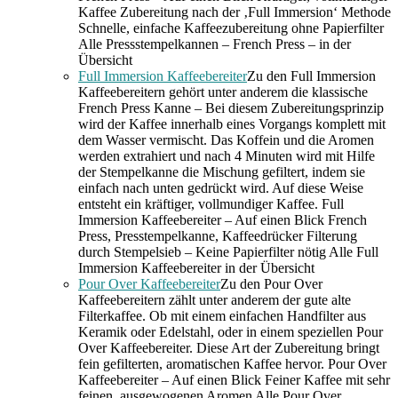
Kaffee Zubereitung nach der ‚Full Immersion‘ Methode
Schnelle, einfache Kaffeezubereitung ohne Papierfilter
Alle Pressstempelkannen – French Press – in der
Übersicht
Full Immersion Kaffeebereiter
Zu den Full Immersion
Kaffeebereitern gehört unter anderem die klassische
French Press Kanne – Bei diesem Zubereitungsprinzip
wird der Kaffee innerhalb eines Vorgangs komplett mit
dem Wasser vermischt. Das Koffein und die Aromen
werden extrahiert und nach 4 Minuten wird mit Hilfe
der Stempelkanne die Mischung gefiltert, indem sie
einfach nach unten gedrückt wird. Auf diese Weise
entsteht ein kräftiger, vollmundiger Kaffee. Full
Immersion Kaffeebereiter – Auf einen Blick French
Press, Presstempelkanne, Kaffeedrücker Filterung
durch Stempelsieb – Keine Papierfilter nötig Alle Full
Immersion Kaffeebereiter in der Übersicht
Pour Over Kaffeebereiter
Zu den Pour Over
Kaffeebereitern zählt unter anderem der gute alte
Filterkaffee. Ob mit einem einfachen Handfilter aus
Keramik oder Edelstahl, oder in einem speziellen Pour
Over Kaffeebereiter. Diese Art der Zubereitung bringt
fein gefilterten, aromatischen Kaffee hervor. Pour Over
Kaffeebereiter – Auf einen Blick Feiner Kaffee mit sehr
feinen, ausgewogenen Aromen Alle Pour Over