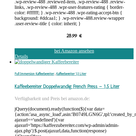
.wp-review-488 .reviewed-item, .wp-review-488 .review-
links, .wp-review-488 .wpr-user-features-rating { border-
color: #ffffff; } .wp-review-488 .wpr-rating-accept-btn {
background: #ddcaa1; } .wp-review-488.review-wrapper
.user-review-title { color: inherit; }
28.99
€
bei Amazon ansehen
Details
Full Immersion Kaffeebereiter
,
Kaffeebereiter 1,5 Liter
Kaffeebereiter Doppelwandig French Press – 1,5 Liter
Verfügbarkeit und Preis bei amazon.de:
jQuery(document).ready(function($){var data=
{action:'asa_async_load',asin:'B0749LGN6G',tpl:'created_by_
ajaxurl=='undefined'){var
ajaxurl='https://kaffeezubereiter.com/wp-admin/admin-
ajax.php'}$.post(ajaxurl,data,function(response)