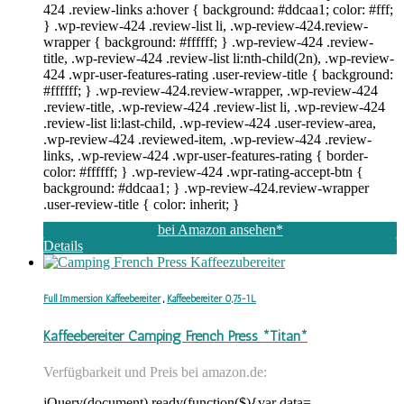
424 .review-links a:hover { background: #ddcaa1; color: #fff;
} .wp-review-424 .review-list li, .wp-review-424.review-
wrapper { background: #ffffff; } .wp-review-424 .review-
title, .wp-review-424 .review-list li:nth-child(2n), .wp-review-
424 .wpr-user-features-rating .user-review-title { background:
#ffffff; } .wp-review-424.review-wrapper, .wp-review-424
.review-title, .wp-review-424 .review-list li, .wp-review-424
.review-list li:last-child, .wp-review-424 .user-review-area,
.wp-review-424 .reviewed-item, .wp-review-424 .review-
links, .wp-review-424 .wpr-user-features-rating { border-
color: #ffffff; } .wp-review-424 .wpr-rating-accept-btn {
background: #ddcaa1; } .wp-review-424.review-wrapper
.user-review-title { color: inherit; }
bei Amazon ansehen*
Details
Full Immersion Kaffeebereiter
,
Kaffeebereiter 0,75-1L
Kaffeebereiter Camping French Press *Titan*
Verfügbarkeit und Preis bei amazon.de:
jQuery(document).ready(function($){var data=