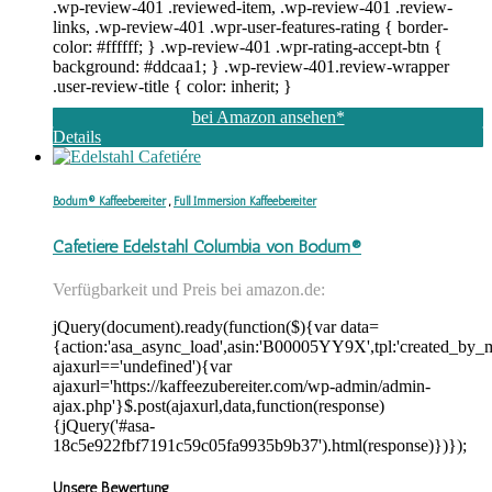
.wp-review-401 .reviewed-item, .wp-review-401 .review-
links, .wp-review-401 .wpr-user-features-rating { border-
color: #ffffff; } .wp-review-401 .wpr-rating-accept-btn {
background: #ddcaa1; } .wp-review-401.review-wrapper
.user-review-title { color: inherit; }
bei Amazon ansehen*
Details
Bodum® Kaffeebereiter
,
Full Immersion Kaffeebereiter
Cafetiére Edelstahl Columbia von Bodum®
Verfügbarkeit und Preis bei amazon.de:
jQuery(document).ready(function($){var data=
{action:'asa_async_load',asin:'B00005YY9X',tpl:'created_by_m
ajaxurl=='undefined'){var
ajaxurl='https://kaffeezubereiter.com/wp-admin/admin-
ajax.php'}$.post(ajaxurl,data,function(response)
{jQuery('#asa-
18c5e922fbf7191c59c05fa9935b9b37').html(response)})});
Unsere Bewertung