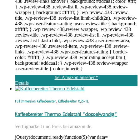
438 .review-links a:hover { background: #ddcaa1; color: #fff;
} .wp-review-438 .review-list li, .wp-review-438.review-
wrapper { background: #ffffff; } .wp-review-438 .review-
title, .wp-review-438 .review-list li:nth-child(2n), .wp-review-
438 .wpr-user-features-rating .user-review-title { background:
#ffffff; } .wp-review-438.review-wrapper, .wp-review-438
.review-title, .wp-review-438 .review-list li, .wp-review-438
.review-list li:last-child, .wp-review-438 .user-review-area,
.wp-review-438 .reviewed-item, .wp-review-438 .review-
links, .wp-review-438 .wpr-user-features-rating { border-
color: #ffffff; } .wp-review-438 .wpr-rating-accept-btn {
background: #ddcaa1; } .wp-review-438.review-wrapper
.user-review-title { color: inherit; }
bei Amazon ansehen*
Details
Full Immersion Kaffeebereiter
,
Kaffeebereiter 0,75-1L
Kaffeebereiter Thermo Edelstahl *doppelwandig*
Verfügbarkeit und Preis bei amazon.de:
jQuery(document).ready(function($){var data=