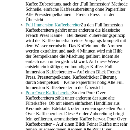
Kaffee Zubereitung nach der ‚Full Immersion‘ Methode
Schnelle, einfache Kaffeezubereitung ohne Papierfilter
Alle Pressstempelkannen – French Press – in der
Übersicht
Full Immersion Kaffeebereiter
Zu den Full Immersion
Kaffeebereitern gehört unter anderem die klassische
French Press Kanne – Bei diesem Zubereitungsprinzip
wird der Kaffee innerhalb eines Vorgangs komplett mit
dem Wasser vermischt. Das Koffein und die Aromen
werden extrahiert und nach 4 Minuten wird mit Hilfe
der Stempelkanne die Mischung gefiltert, indem sie
einfach nach unten gedrückt wird. Auf diese Weise
entsteht ein kräftiger, vollmundiger Kaffee. Full
Immersion Kaffeebereiter – Auf einen Blick French
Press, Presstempelkanne, Kaffeedrücker Filterung
durch Stempelsieb – Keine Papierfilter nötig Alle Full
Immersion Kaffeebereiter in der Übersicht
Pour Over Kaffeebereiter
Zu den Pour Over
Kaffeebereitern zählt unter anderem der gute alte
Filterkaffee. Ob mit einem einfachen Handfilter aus
Keramik oder Edelstahl, oder in einem speziellen Pour
Over Kaffeebereiter. Diese Art der Zubereitung bringt
fein gefilterten, aromatischen Kaffee hervor. Pour Over
Kaffeebereiter – Auf einen Blick Feiner Kaffee mit sehr
feinen, ausgewogenen Aromen Alle Pour Over