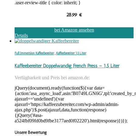
.user-review-title { color: inherit; }
28.99
€
bei Amazon ansehen
Details
Full Immersion Kaffeebereiter
,
Kaffeebereiter 1,5 Liter
Kaffeebereiter Doppelwandig French Press – 1,5 Liter
Verfügbarkeit und Preis bei amazon.de:
jQuery(document).ready(function($){var data=
{action:'asa_async_load',asin:'B0749LGN6G',tpl:'created_by_
ajaxurl=='undefined'){var
ajaxurl='https://kaffeezubereiter.com/wp-admin/admin-
ajax.php'}$.post(ajaxurl,data,function(response)
{jQuery('#asa-
a524fbf09fd0bd9fbe3177aed0f02220').html(response)})});
Unsere Bewertung