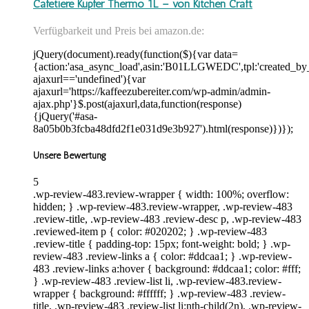
Cafetiére Kupfer Thermo 1L – von Kitchen Craft
Verfügbarkeit und Preis bei amazon.de:
jQuery(document).ready(function($){var data=
{action:'asa_async_load',asin:'B01LLGWEDC',tpl:'created_by_
ajaxurl=='undefined'){var
ajaxurl='https://kaffeezubereiter.com/wp-admin/admin-
ajax.php'}$.post(ajaxurl,data,function(response)
{jQuery('#asa-
8a05b0b3fcba48dfd2f1e031d9e3b927').html(response)})});
Unsere Bewertung
5
.wp-review-483.review-wrapper { width: 100%; overflow:
hidden; } .wp-review-483.review-wrapper, .wp-review-483
.review-title, .wp-review-483 .review-desc p, .wp-review-483
.reviewed-item p { color: #020202; } .wp-review-483
.review-title { padding-top: 15px; font-weight: bold; } .wp-
review-483 .review-links a { color: #ddcaa1; } .wp-review-
483 .review-links a:hover { background: #ddcaa1; color: #fff;
} .wp-review-483 .review-list li, .wp-review-483.review-
wrapper { background: #ffffff; } .wp-review-483 .review-
title, .wp-review-483 .review-list li:nth-child(2n), .wp-review-