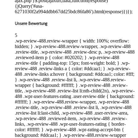
ajax.php'}$.post(ajaxurl,data,function(response)
{jQuery('#asa-
6271030f2a994ddbb67dd25bdc86fa86').html(response)})});
Unsere Bewertung
5
.wp-review-488.review-wrapper { width: 100%; overflow:
hidden; } .wp-review-488.review-wrapper, .wp-review-488
.review-title, .wp-review-488 .review-desc p, .wp-review-488
.reviewed-item p { color: #020202; } .wp-review-488
.review-title { padding-top: 15px; font-weight: bold; } .wp-
review-488 .review-links a { color: #ddcaa1; } .wp-review-
488 .review-links a:hover { background: #ddcaa1; color: #fff;
} .wp-review-488 .review-list li, .wp-review-488.review-
wrapper { background: #ffffff; } .wp-review-488 .review-
title, .wp-review-488 .review-list li:nth-child(2n), .wp-review-
488 .wpr-user-features-rating .user-review-title { background:
#ffffff; } .wp-review-488.review-wrapper, .wp-review-488
.review-title, .wp-review-488 .review-list li, .wp-review-488
.review-list li:last-child, .wp-review-488 .user-review-area,
.wp-review-488 .reviewed-item, .wp-review-488 .review-
links, .wp-review-488 .wpr-user-features-rating { border-
color: #ffffff; } .wp-review-488 .wpr-rating-accept-btn {
background: #ddcaa1; } .wp-review-488.review-wrapper