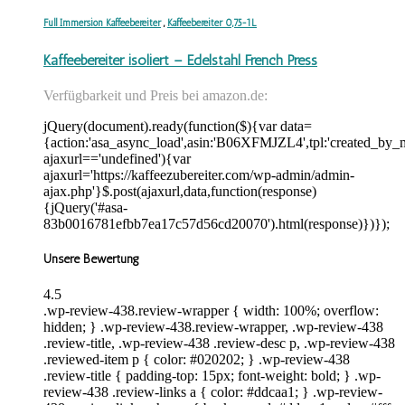
Full Immersion Kaffeebereiter
,
Kaffeebereiter 0,75-1L
Kaffeebereiter isoliert – Edelstahl French Press
Verfügbarkeit und Preis bei amazon.de:
jQuery(document).ready(function($){var data=
{action:'asa_async_load',asin:'B06XFMJZL4',tpl:'created_by_m
ajaxurl=='undefined'){var
ajaxurl='https://kaffeezubereiter.com/wp-admin/admin-
ajax.php'}$.post(ajaxurl,data,function(response)
{jQuery('#asa-
83b0016781efbb7ea17c57d56cd20070').html(response)})});
Unsere Bewertung
4.5
.wp-review-438.review-wrapper { width: 100%; overflow:
hidden; } .wp-review-438.review-wrapper, .wp-review-438
.review-title, .wp-review-438 .review-desc p, .wp-review-438
.reviewed-item p { color: #020202; } .wp-review-438
.review-title { padding-top: 15px; font-weight: bold; } .wp-
review-438 .review-links a { color: #ddcaa1; } .wp-review-