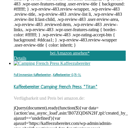
483 .wpr-user-features-rating .user-review-title { background:
#ffffff; } .wp-review-483.review-wrapper, .wp-review-483
.review-title, .wp-review-483 .review-list li, .wp-review-483
.review-list li:last-child, .wp-review-483 .user-review-area,
.wp-review-483 .reviewed-item, .wp-review-483 .review-
links, .wp-review-483 .wpr-user-features-rating { border-
color: #ffffff; } .wp-review-483 .wpr-rating-accept-btn {
background: #ddcaa1; } .wp-review-483.review-wrapper
.user-review-title { color: inherit; }
bei Amazon ansehen*
Details
Full Immersion Kaffeebereiter
,
Kaffeebereiter 0,75-1L
Kaffeebereiter Camping French Press *Titan*
Verfügbarkeit und Preis bei amazon.de:
jQuery(document).ready(function($){var data=
{action:'asa_async_load',asin:'B07ZQD6N2H',tpl:'created_by_
ajaxurl=='undefined'){var
ajaxurl='https://kaffeezubereiter.com/wp-admin/admin-