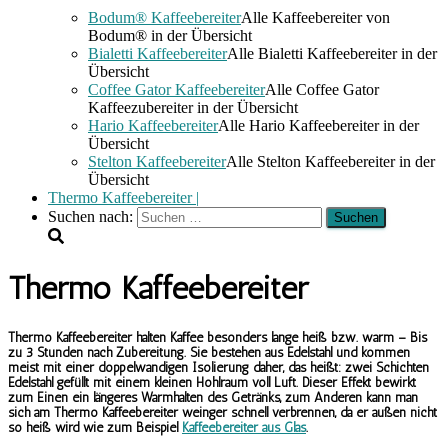
Bodum® Kaffeebereiter
Alle Kaffeebereiter von
Bodum® in der Übersicht
Bialetti Kaffeebereiter
Alle Bialetti Kaffeebereiter in der
Übersicht
Coffee Gator Kaffeebereiter
Alle Coffee Gator
Kaffeezubereiter in der Übersicht
Hario Kaffeebereiter
Alle Hario Kaffeebereiter in der
Übersicht
Stelton Kaffeebereiter
Alle Stelton Kaffeebereiter in der
Übersicht
Thermo Kaffeebereiter |
Suchen nach:
Thermo Kaffeebereiter
Thermo Kaffeebereiter halten Kaffee besonders lange heiß bzw. warm – Bis
zu 3 Stunden nach Zubereitung.
Sie bestehen aus Edelstahl und kommen
meist mit einer doppelwandigen Isolierung daher, das heißt: zwei Schichten
Edelstahl gefüllt mit einem kleinen Hohlraum voll Luft. Dieser Effekt bewirkt
zum Einen ein längeres Warmhalten des Getränks, zum Anderen kann man
sich am Thermo Kaffeebereiter weinger schnell verbrennen, da er außen nicht
so heiß wird wie zum Beispiel
Kaffeebereiter aus Glas
.