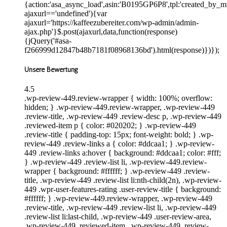
{action:'asa_async_load',asin:'B0195GP6P8',tpl:'created_by_m
ajaxurl=='undefined'){var
ajaxurl='https://kaffeezubereiter.com/wp-admin/admin-
ajax.php'}$.post(ajaxurl,data,function(response)
{jQuery('#asa-
f266999d12847b48b7181f08968136bd').html(response)})});
Unsere Bewertung
4.5
.wp-review-449.review-wrapper { width: 100%; overflow:
hidden; } .wp-review-449.review-wrapper, .wp-review-449
.review-title, .wp-review-449 .review-desc p, .wp-review-449
.reviewed-item p { color: #020202; } .wp-review-449
.review-title { padding-top: 15px; font-weight: bold; } .wp-
review-449 .review-links a { color: #ddcaa1; } .wp-review-
449 .review-links a:hover { background: #ddcaa1; color: #fff;
} .wp-review-449 .review-list li, .wp-review-449.review-
wrapper { background: #ffffff; } .wp-review-449 .review-
title, .wp-review-449 .review-list li:nth-child(2n), .wp-review-
449 .wpr-user-features-rating .user-review-title { background:
#ffffff; } .wp-review-449.review-wrapper, .wp-review-449
.review-title, .wp-review-449 .review-list li, .wp-review-449
.review-list li:last-child, .wp-review-449 .user-review-area,
.wp-review-449 .reviewed-item, .wp-review-449 .review-