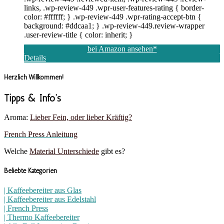
links, .wp-review-449 .wpr-user-features-rating { border-
color: #ffffff; } .wp-review-449 .wpr-rating-accept-btn {
background: #ddcaa1; } .wp-review-449.review-wrapper
.user-review-title { color: inherit; }
bei Amazon ansehen*
Details
Herzlich Willkommen!
Tipps & Info’s
Aroma:
Lieber Fein, oder lieber Kräftig?
French Press Anleitung
Welche
Material Unterschiede
gibt es?
Beliebte Kategorien
| Kaffeebereiter aus Glas
| Kaffeebereiter aus Edelstahl
| French Press
| Thermo Kaffeebereiter