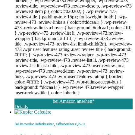
hidden; } .wp-review-473.review-wrapper, .wp-review-473
.review-title, .wp-review-473 .review-desc p, .wp-review-473
.reviewed-item p { color: #020202; } .wp-review-473
.review-title { padding-top: 15px; font-weight: bold; } .wp-
review-473 .review-links a { color: #ddcaa1; } .wp-review-
473 .review-links a:hover { background: #ddcaa1; color: #fff;
} .wp-review-473 .review-list li, .wp-review-473.review-
wrapper { background: #ffffff; } .wp-review-473 .review-
title, .wp-review-473 .review-list li:nth-child(2n), .wp-review-
473 .wpr-user-features-rating .user-review-title { background:
#ffffff; } .wp-review-473.review-wrapper, .wp-review-473
.review-title, .wp-review-473 .review-list li, .wp-review-473
.review-list li:last-child, .wp-review-473 .user-review-area,
.wp-review-473 .reviewed-item, .wp-review-473 .review-
links, .wp-review-473 .wpr-user-features-rating { border-
color: #ffffff; } .wp-review-473 .wpr-rating-accept-btn {
background: #ddcaa1; } .wp-review-473.review-wrapper
.user-review-title { color: inherit; }
bei Amazon ansehen*
Details
Full Immersion Kaffeebereiter
,
Kaffeebereiter 0,75-1L