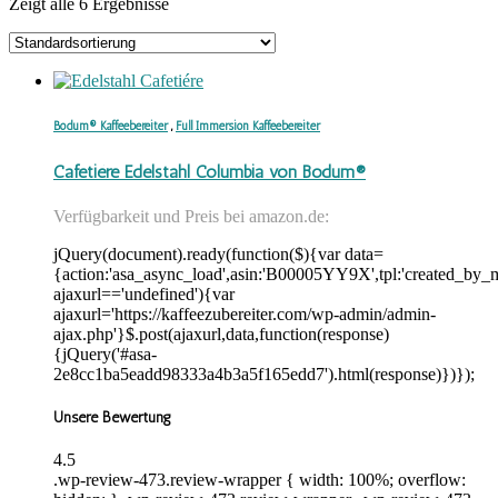
Zeigt alle 6 Ergebnisse
Bodum® Kaffeebereiter
,
Full Immersion Kaffeebereiter
Cafetiére Edelstahl Columbia von Bodum®
Verfügbarkeit und Preis bei amazon.de:
jQuery(document).ready(function($){var data=
{action:'asa_async_load',asin:'B00005YY9X',tpl:'created_by_m
ajaxurl=='undefined'){var
ajaxurl='https://kaffeezubereiter.com/wp-admin/admin-
ajax.php'}$.post(ajaxurl,data,function(response)
{jQuery('#asa-
2e8cc1ba5eadd98333a4b3a5f165edd7').html(response)})});
Unsere Bewertung
4.5
.wp-review-473.review-wrapper { width: 100%; overflow: