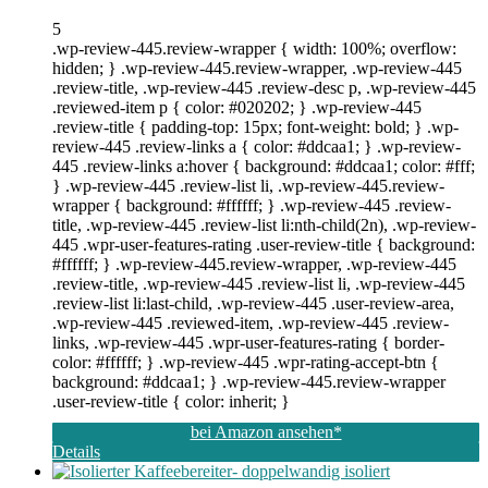
5
.wp-review-445.review-wrapper { width: 100%; overflow:
hidden; } .wp-review-445.review-wrapper, .wp-review-445
.review-title, .wp-review-445 .review-desc p, .wp-review-445
.reviewed-item p { color: #020202; } .wp-review-445
.review-title { padding-top: 15px; font-weight: bold; } .wp-
review-445 .review-links a { color: #ddcaa1; } .wp-review-
445 .review-links a:hover { background: #ddcaa1; color: #fff;
} .wp-review-445 .review-list li, .wp-review-445.review-
wrapper { background: #ffffff; } .wp-review-445 .review-
title, .wp-review-445 .review-list li:nth-child(2n), .wp-review-
445 .wpr-user-features-rating .user-review-title { background:
#ffffff; } .wp-review-445.review-wrapper, .wp-review-445
.review-title, .wp-review-445 .review-list li, .wp-review-445
.review-list li:last-child, .wp-review-445 .user-review-area,
.wp-review-445 .reviewed-item, .wp-review-445 .review-
links, .wp-review-445 .wpr-user-features-rating { border-
color: #ffffff; } .wp-review-445 .wpr-rating-accept-btn {
background: #ddcaa1; } .wp-review-445.review-wrapper
.user-review-title { color: inherit; }
bei Amazon ansehen*
Details