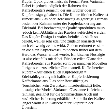
Kupfer Optik gibt es meist als French Press Varianten.
Dabei ist jedoch lediglich der Rahmen des
Kaffeebereiters gemeint, der aus Kupfer oder im
Kupferdesign gehalten ist. Die Kanne für den Kaffee ist
zumeist aus Glas oder Borosilikatglas gefertigt. Oftmals
besteht der Rahmen unter der Kupferlackierung aus
Edelstahl. Bei hochwertigen Qualitätsprodukten muss
jedoch kein Abblättern des Kupfers gefürchtet werden.
Das Kupfer Design ist wahrscheinlich deshalb so
beliebt, weil es sehr edel und zugleich klassisch wie
auch ein wenig zeitlos wirkt. Zudem errinnert es stark
an die alten Kupferkessel, mit denen früher auf dem
Herd das Wasser erhitzt wurde. Ein bischen Nostalgie
ist also ebenfalls mit dabei. Für den edlen Glanz der
Kaffeebereiter aus Kupfer sorgt bei manchen Modellen
übrigens ein zusätzlicher Chromanteil. Kaffeebereiter
Kupfer – Auf einen Blick Kupferdesign =
Edelstahllegierung mit haltbarer Kupferlackierung
Kaffeekanne aus Glas oder Borosilikatglas
(bruchsicher, kein Zerplatzen, hitzebeständig) Edle,
nostalgische Modell-Varianten Glaskanne ist leicht zu
reinigen, geeignet für die Spülmaschine Auch mit
zusätzlicher Isolierung erhältlich: So bleibt der Kaffee
länger warm Alle Kaffeebereiter Kupfer in der
Übersicht