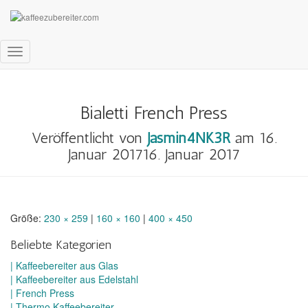
+ + + Ein
Kaffee-Blog
für
handgemachten Kaffeegenuss
OHNE
elektrische Maschine + + + Informationen, Tipps und
Produktvorstellungen (Links mit * sind Partnerlinks, durch die eine
klei ne Provision verdient werden kann + + +
Navigation
umschalten
Bialetti French Press
Veröffentlicht von
Jasmin4NK3R
am
16.
Januar 2017
16. Januar 2017
Größe:
230 × 259
|
160 × 160
|
400 × 450
Beliebte Kategorien
| Kaffeebereiter aus Glas
| Kaffeebereiter aus Edelstahl
| French Press
| Thermo Kaffeebereiter